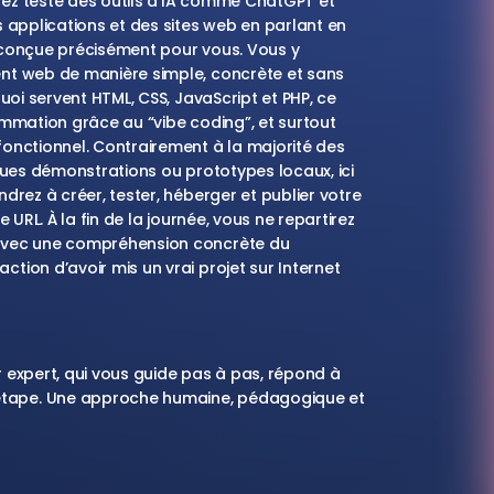
ez testé des outils d’IA comme ChatGPT et
 applications et des sites web en parlant en
 conçue précisément pour vous. Vous y
nt web de manière simple, concrète et sans
uoi servent HTML, CSS, JavaScript et PHP, ce
ammation grâce au “vibe coding”, et surtout
onctionnel. Contrairement à la majorité des
ques démonstrations ou prototypes locaux, ici
drez à créer, tester, héberger et publier votre
 URL. À la fin de la journée, vous ne repartirez
 avec une compréhension concrète du
ion d’avoir mis un vrai projet sur Internet
 expert, qui vous guide pas à pas, répond à
tape. Une approche humaine, pédagogique et