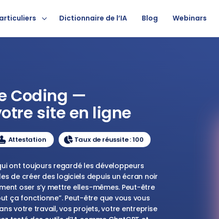
articuliers
Dictionnaire de l’IA
Blog
Webinars
be Coding —
tre site en ligne
Attestation
Taux de réussite : 100
qui ont toujours regardé les développeurs
 de créer des logiciels depuis un écran noir
iment oser s’y mettre elles-mêmes. Peut-être
t ça fonctionne”. Peut-être que vous vous
s votre travail, vos projets, votre entreprise