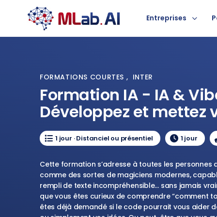
Entreprises
P
FORMATIONS COURTES
,
INTER
Formation IA - IA & Vi
Développez et mettez vo
1 jour · Distanciel ou présentiel
1 jour
Cette formation s’adresse à toutes les personnes 
comme des sortes de magiciens modernes, capables
rempli de texte incompréhensible… sans jamais vra
que vous êtes curieux de comprendre “comment tou
êtes déjà demandé si le code pourrait vous aider dan