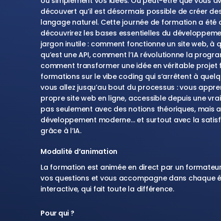
ou simplement vos idées. Ou peut-être que vous av
découvert qu’il est désormais possible de créer des
langage naturel. Cette journée de formation a été
découvrirez les bases essentielles du développeme
jargon inutile : comment fonctionne un site web, à q
qu’est une API, comment l’IA révolutionne la progr
comment transformer une idée en véritable projet f
formations sur le vibe coding qui s’arrêtent à quel
vous allez jusqu’au bout du processus : vous appren
propre site web en ligne, accessible depuis une vraie
pas seulement avec des notions théoriques, mais
développement moderne… et surtout avec la satisfact
grâce à l’IA.
Modalité d’animation
La formation est animée en direct par un formateur
vos questions et vous accompagne dans chaque é
interactive, qui fait toute la différence.
Pour qui ?