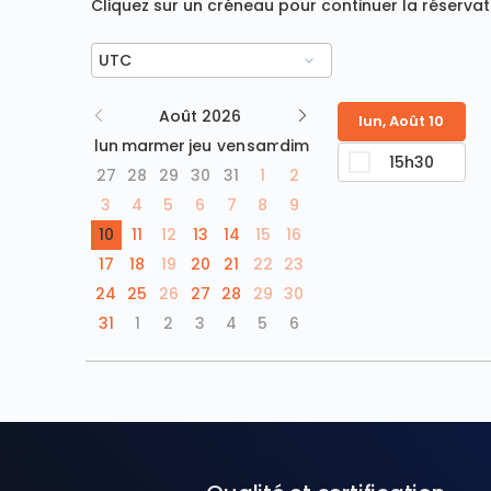
Cliquez sur un créneau pour continuer la réservat
Août 2026
lun, Août 10
lun
mar
mer
jeu
ven
sam
dim
15h30
27
28
29
30
31
1
2
3
4
5
6
7
8
9
10
11
12
13
14
15
16
17
18
19
20
21
22
23
24
25
26
27
28
29
30
31
1
2
3
4
5
6