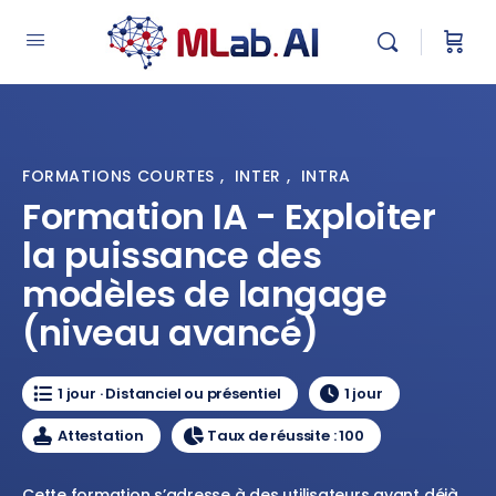
FORMATIONS COURTES
,
INTER
,
INTRA
Formation IA - Exploiter
la puissance des
modèles de langage
(niveau avancé)
1 jour · Distanciel ou présentiel
1 jour
Attestation
Taux de réussite : 100
Cette formation s’adresse à des utilisateurs ayant déjà