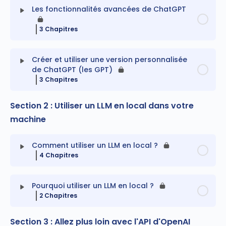
Les fonctionnalités avancées de ChatGPT
3 Chapitres
Contenu du Leçon
0% terminé
0/3 Étapes
Créer et utiliser une version personnalisée
de ChatGPT (les GPT)
3 Chapitres
La recherche approfondie
Section 2 : Utiliser un LLM en local dans votre
Contenu du Leçon
0% terminé
0/3 Étapes
Les actions
machine
Création et paramètrage d’un GPT
Le mode agent
Comment utiliser un LLM en local ?
4 Chapitres
Le RAG (bases documentaires)
Contenu du Leçon
0% terminé
0/4 Étapes
Pourquoi utiliser un LLM en local ?
Publier et partager son GPT
2 Chapitres
Téléchargement et découverte de LM Studio
Section 3 : Allez plus loin avec l'API d'OpenAI
Contenu du Leçon
0% terminé
0/2 Étapes